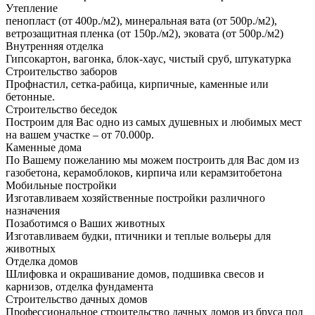
Утепление
пенопласт (от 400р./м2), минеральная вата (от 500р./м2),
ветрозащитная пленка (от 150р./м2), эковата (от 500р./м2)
Внутренняя отделка
Гипсокартон, вагонка, блок-хаус, чистый сруб, штукатурка
Строительство заборов
Профнастил, сетка-рабица, кирпичные, каменные или
бетонные.
Строительство беседок
Построим для Вас одно из самых душевных и любимых мест
на вашем участке – от 70.000р.
Каменные дома
По Вашему пожеланию мы можем построить для Вас дом из
газобетона, керамоблоков, кирпича или керамзитобетона
Мобильные постройки
Изготавливаем хозяйственные постройки различного
назначения
Позаботимся о Ваших животных
Изготавливаем будки, птичники и теплые вольеры для
животных
Отделка домов
Шлифовка и окрашивание домов, подшивка свесов и
карнизов, отделка фундамента
Строительство дачных домов
Профессиональное строительство дачных домов из бруса под