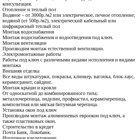
консультация.
Отопление и теплый пол
Водяное – от 3000р./м2 или электрическое, печное отопление;
водяной (от 500р./м2), электрический кабельный или
инфракрасный теплый пол
Монтаж водоснабжения
Монтаж водоснабжения и водоотведения под ключ.
Монтаж вентиляции
Производим монтаж естественной вентиляции.
Электромонтажные работы
Работы под ключ с различными видами исполнения и видами
монтажа
Внешняя отделка
Все виды штукатурки, покраска, клинкер, вагонка, блок-хаус,
керамогранит, сайдинг.
Монтаж крыши и кровли
От односкатной до комбинированного типа;
металлочерепица, ондулин, профнастил, керамочерепица,
композитная или мягкая битумная черепица.
Установка окон под ключ
Производим монтаж алюминиевых евроокон под ключ, а
также пластиковых окон.
Строительство в кредит
Почта Банк, Локобанк.
Ипотечное кредитование