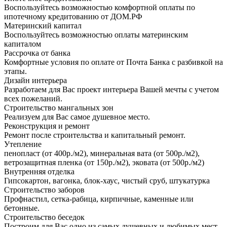
Воспользуйтесь возможностью комфортной оплаты по
ипотечному кредитованию от ДОМ.РФ
Материнский капитал
Воспользуйтесь возможностью оплаты материнским
капиталом
Рассрочка от банка
Комфортные условия по оплате от Почта Банка с разбивкой на
этапы.
Дизайн интерьера
Разработаем для Вас проект интерьера Вашей мечты с учетом
всех пожеланий.
Строительство мангальных зон
Реализуем для Вас самое душевное место.
Реконструкция и ремонт
Ремонт после строительства и капитальный ремонт.
Утепление
пенопласт (от 400р./м2), минеральная вата (от 500р./м2),
ветрозащитная пленка (от 150р./м2), эковата (от 500р./м2)
Внутренняя отделка
Гипсокартон, вагонка, блок-хаус, чистый сруб, штукатурка
Строительство заборов
Профнастил, сетка-рабица, кирпичные, каменные или
бетонные.
Строительство беседок
Построим для Вас одно из самых душевных и любимых мест