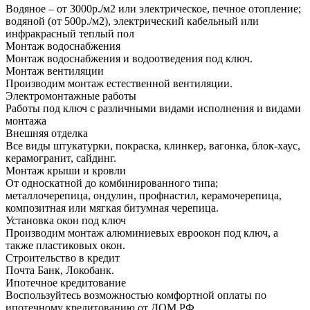
Водяное – от 3000р./м2 или электрическое, печное отопление;
водяной (от 500р./м2), электрический кабельный или
инфракрасный теплый пол
Монтаж водоснабжения
Монтаж водоснабжения и водоотведения под ключ.
Монтаж вентиляции
Производим монтаж естественной вентиляции.
Электромонтажные работы
Работы под ключ с различными видами исполнения и видами
монтажа
Внешняя отделка
Все виды штукатурки, покраска, клинкер, вагонка, блок-хаус,
керамогранит, сайдинг.
Монтаж крыши и кровли
От односкатной до комбинированного типа;
металлочерепица, ондулин, профнастил, керамочерепица,
композитная или мягкая битумная черепица.
Установка окон под ключ
Производим монтаж алюминиевых евроокон под ключ, а
также пластиковых окон.
Строительство в кредит
Почта Банк, Локобанк.
Ипотечное кредитование
Воспользуйтесь возможностью комфортной оплаты по
ипотечному кредитованию от ДОМ.РФ