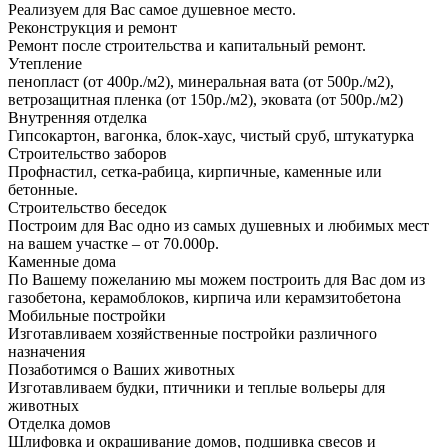
Реализуем для Вас самое душевное место.
Реконструкция и ремонт
Ремонт после строительства и капитальный ремонт.
Утепление
пенопласт (от 400р./м2), минеральная вата (от 500р./м2),
ветрозащитная пленка (от 150р./м2), эковата (от 500р./м2)
Внутренняя отделка
Гипсокартон, вагонка, блок-хаус, чистый сруб, штукатурка
Строительство заборов
Профнастил, сетка-рабица, кирпичные, каменные или
бетонные.
Строительство беседок
Построим для Вас одно из самых душевных и любимых мест
на вашем участке – от 70.000р.
Каменные дома
По Вашему пожеланию мы можем построить для Вас дом из
газобетона, керамоблоков, кирпича или керамзитобетона
Мобильные постройки
Изготавливаем хозяйственные постройки различного
назначения
Позаботимся о Ваших животных
Изготавливаем будки, птичники и теплые вольеры для
животных
Отделка домов
Шлифовка и окрашивание домов, подшивка свесов и