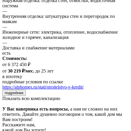
Наружная отделка: отделка стен, отмостки, водосточная
система
—
Внутренняя отделка: штукатурка стен и перегородок по
маякам
—
Инженерные сети: электрика, отопление, водоснабжение
холодное и горячее, канализация
—
Доставка и снабжение материалами
есть
Стоимость:
от 6 372 450 ₽
от
30 219 ₽/мес.
до 25 лет
в ипотеку
подробные условия по ссылке
https://alphomes.ru/stati/stroitelstvo-v-kredit/
подробнее
Показать всю комплектацию
У Вас наверняка есть вопросы,
а нам не сложно на них
ответить. Давайте душевно поговорим о том, какой дом мы
Вам построим!
Расскажите нам,
какой дом Вы хотите!