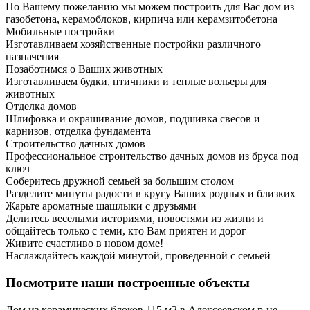
По Вашему пожеланию мы можем построить для Вас дом из
газобетона, керамоблоков, кирпича или керамзитобетона
Мобильные постройки
Изготавливаем хозяйственные постройки различного
назначения
Позаботимся о Ваших животных
Изготавливаем будки, птичники и теплые вольеры для
животных
Отделка домов
Шлифовка и окрашивание домов, подшивка свесов и
карнизов, отделка фундамента
Строительство дачных домов
Профессиональное строительство дачных домов из бруса под
ключ
Соберитесь дружной семьей за большим столом
Разделите минуты радости в кругу Ваших родных и близких
Жарьте ароматные шашлыки с друзьями
Делитесь веселыми историями, новостями из жизни и
общайтесь только с теми, кто Вам приятен и дорог
Живите счастливо в новом доме!
Наслаждайтесь каждой минутой, проведенной с семьей
Посмотрите наши построенные объекты
Дом из керамических блоков 115 м2 в Алексеевском р-не,