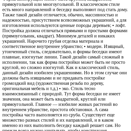
прямоугольной или многоугольной. В классическом стиле
есть много направлений и беседку выполняют под стать дому.
Также такой дизайн отличается, обычно, массивностью и
надежностью, присутствием всевозможных украшений, а для
изготовления используются ценные породы деревьев; • лофт.
Постройка должна отличаться прямыми и простыми формами
(прямоугольник, квадрат). Минимум деталей и никаких
украшений. Нарочито грубая отделка материала и
соответственное внутреннее убранство; • модерн. Изящный,
утонченный стиль, следовательно, и формы беседки имеют
плавные, изогнутые линии. Такой дизайн самый сложный в
исполнении, так как форма постройки может быть не просто
круглой, но сложно изогнутой. Как и классический стиль,
данный дизайн изобилен украшениями. Но в этом случае они
должны быть изящными и не придавать постройке
громоздкий вид (художественная резьба по дереву,
оригинальная мебель и т.д.) • эко. Стиль тесно
взаимосвязанный с природой. Тут форма беседки не имеет
значения, она может быть квадратной, круглой или
прямоугольной. Главное — изобилие живых растений во
внутреннем убранстве, простота обстановки. А сама
постройка часто выполняется из сруба. Существует еще
множество разных стилей и их направлений, и в каком
именно из них выполнить беседку каждый решает сам. Но
прежде всего нужно учитывать, чтобы конструкция