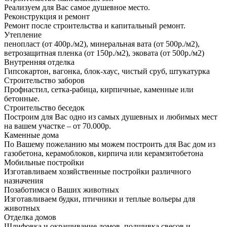
Реализуем для Вас самое душевное место.
Реконструкция и ремонт
Ремонт после строительства и капитальный ремонт.
Утепление
пенопласт (от 400р./м2), минеральная вата (от 500р./м2),
ветрозащитная пленка (от 150р./м2), эковата (от 500р./м2)
Внутренняя отделка
Гипсокартон, вагонка, блок-хаус, чистый сруб, штукатурка
Строительство заборов
Профнастил, сетка-рабица, кирпичные, каменные или
бетонные.
Строительство беседок
Построим для Вас одно из самых душевных и любимых мест
на вашем участке – от 70.000р.
Каменные дома
По Вашему пожеланию мы можем построить для Вас дом из
газобетона, керамоблоков, кирпича или керамзитобетона
Мобильные постройки
Изготавливаем хозяйственные постройки различного
назначения
Позаботимся о Ваших животных
Изготавливаем будки, птичники и теплые вольеры для
животных
Отделка домов
Шлифовка и окрашивание домов, подшивка свесов и