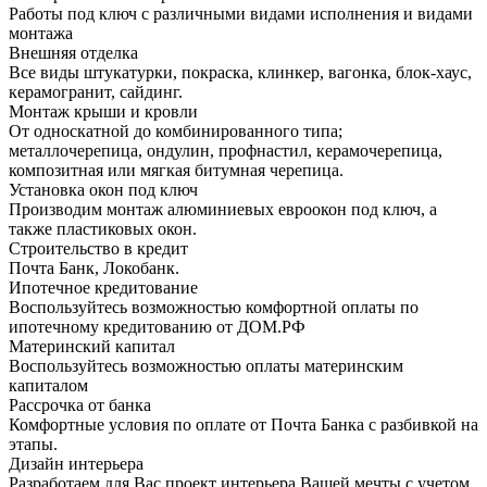
Работы под ключ с различными видами исполнения и видами
монтажа
Внешняя отделка
Все виды штукатурки, покраска, клинкер, вагонка, блок-хаус,
керамогранит, сайдинг.
Монтаж крыши и кровли
От односкатной до комбинированного типа;
металлочерепица, ондулин, профнастил, керамочерепица,
композитная или мягкая битумная черепица.
Установка окон под ключ
Производим монтаж алюминиевых евроокон под ключ, а
также пластиковых окон.
Строительство в кредит
Почта Банк, Локобанк.
Ипотечное кредитование
Воспользуйтесь возможностью комфортной оплаты по
ипотечному кредитованию от ДОМ.РФ
Материнский капитал
Воспользуйтесь возможностью оплаты материнским
капиталом
Рассрочка от банка
Комфортные условия по оплате от Почта Банка с разбивкой на
этапы.
Дизайн интерьера
Разработаем для Вас проект интерьера Вашей мечты с учетом