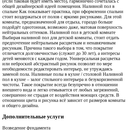
(если таковая будет иметь место), гармонично сочеталась с
общей дизайнерской идеей помещения. Наливной пол в
спальне Как показывает практика, при оформлении спальни
стоит воздержаться от полов с яркими рисунками. Для этой
комнаты, предназначенной для отдыха, гораздо больше
подойдёт однотонная, возможно даже, матовая поверхность
нейтральных оттенков. Наливной пол в детской комнате
Выбирая наливной пол для детской комнаты, стоит отдать
предпочтение нейтральным расцветкам и ненавязчивым
рисункам. Причина такого выбора в том, что покрытие
отличается долговечностью (служит до 30 лет), а интересы
детей меняются с каждым годом. Универсальная расцветка
или неброский абстрактный рисунок позволят по мере
необходимости редактировать интерьер, не утруждаясь
заменой пола. Наливные полы в кухне / столовой Наливной
пол в кухне – залог стильного интерьера и безукоризненной
чистоты. Такое покрытие всегда безупречно в отношении
внешнего вида и легко отмывается от любых загрязнений,
совершенно не страдая от воздействия моющих средств. В
отношении цвета и рисунка всё зависит от размеров комнаты
и общего дизайна.
Дополнительные услуги
Возведение фундамента