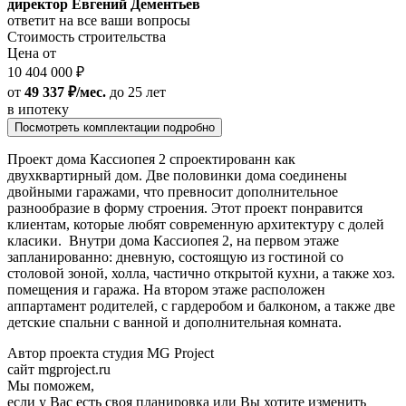
директор Евгений Дементьев
ответит на все ваши вопросы
Стоимость строительства
Цена от
10 404 000 ₽
от
49 337 ₽/мес.
до 25 лет
в ипотеку
Посмотреть комплектации подробно
Проект дома Кассиопея 2 спроектированн как
двухквартирный дом. Две половинки дома соединены
двойными гаражами, что превносит дополнительное
разнообразие в форму строения. Этот проект понравится
клиентам, которые любят современную архитектуру с долей
класики. Внутри дома Кассиопея 2, на первом этаже
запланированно: дневную, состоящую из гостиной со
столовой зоной, холла, частично открытой кухни, а также хоз.
помещения и гаража. На втором этаже расположен
аппартамент родителей, с гардеробом и балконом, а также две
детские спальни с ванной и дополнительная комната.
Автор проекта студия MG Project
сайт mgproject.ru
Мы поможем,
если у Вас есть своя планировка или Вы хотите изменить