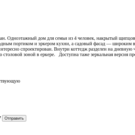
ан. Одноэтажный дом для семьи из 4 человек, накрытый щипцов
ным портиком и эркером кухни, а садовый фасад — широким вы
интересно спроектирован. Внутри коттедж разделен на дневную ч
о столовой зоной в еркере. Доступна таже зеркальная версия пр
ествующую
7
Отправить