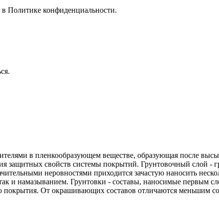
е в
Политике конфиденциальности.
ся.
лнителями в пленкообразующем веществе, образующая после выс
ия защитных свойств системы покрытий. Грунтовочный слой - 
ачительными неровностями приходится зачастую наносить нескол
так и намазыванием. Грунтовки - составы, наносимые первым с
ого покрытия. От окрашивающих составов отличаются меньшим с