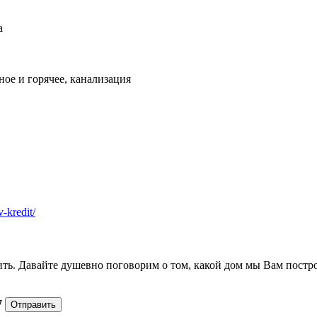
а
ое и горячее, канализация
v-kredit/
ить. Давайте душевно поговорим о том, какой дом мы Вам постр
7
Отправить