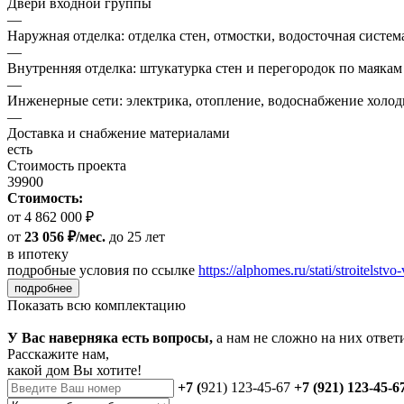
Двери входной группы
—
Наружная отделка: отделка стен, отмостки, водосточная систем
—
Внутренняя отделка: штукатурка стен и перегородок по маякам
—
Инженерные сети: электрика, отопление, водоснабжение холодн
—
Доставка и снабжение материалами
есть
Стоимость проекта
39900
Стоимость:
от 4 862 000 ₽
от
23 056 ₽/мес.
до 25 лет
в ипотеку
подробные условия по ссылке
https://alphomes.ru/stati/stroitelstvo-
подробнее
Показать всю комплектацию
У Вас наверняка есть вопросы,
а нам не сложно на них ответ
Расскажите нам,
какой дом Вы хотите!
+7 (
921) 123-45-67
+7 (921) 123-45-6