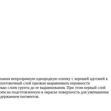
ыхания непрозрачную однородную пленку с хорошей адгезией к
грунтовочный слой призван выравнивать неровности
ько слоев грунта до ее выравнивания. При этом первый слой
лоем на подготовленную к окраске поверхность для уменьшения
одержанием пигментов.