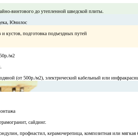
айно-винтового до утепленной шведской плиты.
дека, Юнилос
в и кустов, подготовка подъездных путей
50р./м2
.
 водяной (от 500р./м2), электрический кабельный или инфракрас
монтажа
ерамогранит, сайдинг.
ондулин, профнастил, керамочерепица, композитная или мягкая 