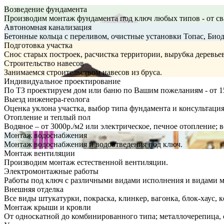
Возведение фундамента
Производим монтаж фундамента под ключ любых типов - от св
Автономная канализация
Бетонные кольца с переливом, очистные установки Топас, Био
Подготовка участка
Снос старых построек, расчистка территории, вырубка деревье
Строительство навесов
Занимаемся строительством навесов из бруса.
Индивидуальное проектирование
По ТЗ проектируем дом или баню по Вашим пожеланиям - от 1
Выезд инженера-геолога
Оценка уклона участка, выбор типа фундамента и консультация
Отопление и теплый пол
Водяное – от 3000р./м2 или электрическое, печное отопление;
Монтаж водоснабжения
Монтаж водоснабжения и водоотведения под ключ.
Монтаж вентиляции
Производим монтаж естественной вентиляции.
Электромонтажные работы
Работы под ключ с различными видами исполнения и видами 
Внешняя отделка
Все виды штукатурки, покраска, клинкер, вагонка, блок-хаус, к
Монтаж крыши и кровли
От односкатной до комбинированного типа; металлочерепица, 