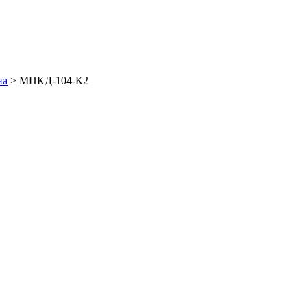
на
>
МПКД-104-К2