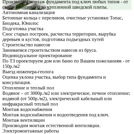
Производим монтаж фундамента под ключ любых типов - от
свайно-винтового до утепленной шведской плиты.
Автономная канализация
Бетонные кольца с переливом, очистные установки Топас,
Биодека, Юнилос
Подготовка участка
Снос старых построек, расчистка территории, вырубка
деревьев и кустов, подготовка подъездных путей
Строительство навесов
Занимаемся строительством навесов из бруса.
Индивидуальное проектирование
По ТЗ проектируем дом или баню по Вашим пожеланиям - от
150р./м2
Выезд инженера-геолога
Оценка уклона участка, выбор типа фундамента и
консультация.
Отопление и теплый пол
Водяное – от 3000р./м2 или электрическое, печное отопление;
водяной (от 500р./м2), электрический кабельный или
инфракрасный теплый пол
Монтаж водоснабжения
Монтаж водоснабжения и водоотведения под ключ.
Монтаж вентиляции
Производим монтаж естественной вентиляции.
Электромонтажные работы