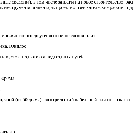
ные средства), в том числе затраты на новое строительство, р
 инструмента, инвентаря, проектно-изыскательские работы и др
айно-винтового до утепленной шведской плиты.
дека, Юнилос
в и кустов, подготовка подъездных путей
50р./м2
.
 водяной (от 500р./м2), электрический кабельный или инфракрас
монтажа