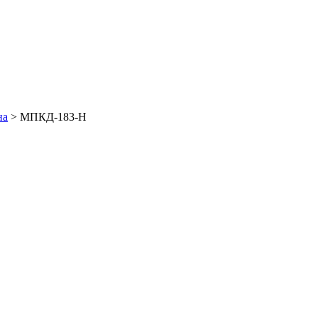
на
>
МПКД-183-Н