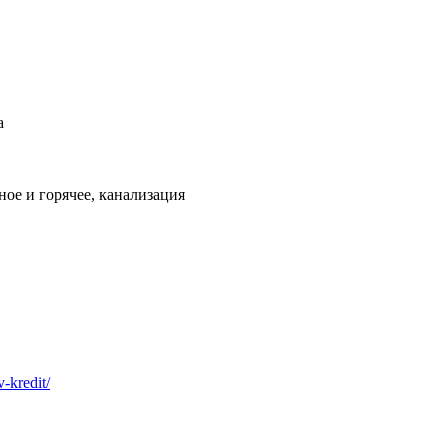
а
ое и горячее, канализация
v-kredit/