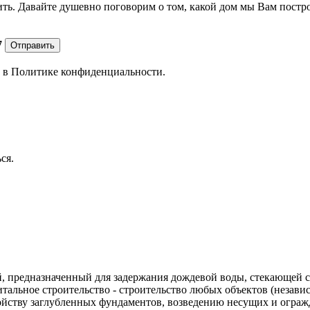
ить. Давайте душевно поговорим о том, какой дом мы Вам постр
7
Отправить
е в
Политике конфиденциальности.
ся.
дой, предназначенный для задержания дождевой воды, стекающе
альное строительство - строительство любых объектов (независи
ройству заглубленных фундаментов, возведению несущих и огр