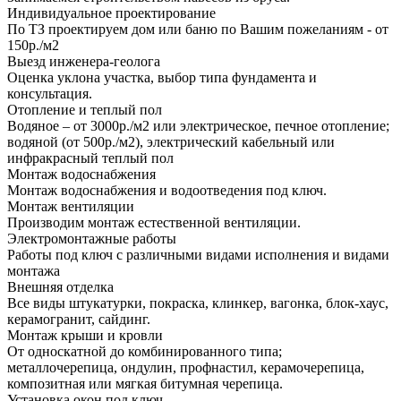
Индивидуальное проектирование
По ТЗ проектируем дом или баню по Вашим пожеланиям - от
150р./м2
Выезд инженера-геолога
Оценка уклона участка, выбор типа фундамента и
консультация.
Отопление и теплый пол
Водяное – от 3000р./м2 или электрическое, печное отопление;
водяной (от 500р./м2), электрический кабельный или
инфракрасный теплый пол
Монтаж водоснабжения
Монтаж водоснабжения и водоотведения под ключ.
Монтаж вентиляции
Производим монтаж естественной вентиляции.
Электромонтажные работы
Работы под ключ с различными видами исполнения и видами
монтажа
Внешняя отделка
Все виды штукатурки, покраска, клинкер, вагонка, блок-хаус,
керамогранит, сайдинг.
Монтаж крыши и кровли
От односкатной до комбинированного типа;
металлочерепица, ондулин, профнастил, керамочерепица,
композитная или мягкая битумная черепица.
Установка окон под ключ