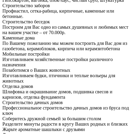
Гипсокартон, вагонка, блок-хаус, чистый сруб, штукатурка
Строительство заборов
Профнастил, сетка-рабица, кирпичные, каменные или
бетонные.
Строительство беседок
Построим для Вас одно из самых душевных и любимых мест
на вашем участке – от 70.000р.
Каменные дома
По Вашему пожеланию мы можем построить для Вас дом из
газобетона, керамоблоков, кирпича или керамзитобетона
Мобильные постройки
Изготавливаем хозяйственные постройки различного
назначения
Позаботимся о Ваших животных
Изготавливаем будки, птичники и теплые вольеры для
животных
Отделка домов
Шлифовка и окрашивание домов, подшивка свесов и
карнизов, отделка фундамента
Строительство дачных домов
Профессиональное строительство дачных домов из бруса под
ключ
Соберитесь дружной семьей за большим столом
Разделите минуты радости в кругу Ваших родных и близких
Жарьте ароматные шашлыки с друзьями