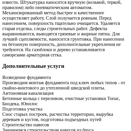
извести. Штукатурка наносится вручную (кельмой, теркой,
правилом) либо пневматическим автоматом.
Механизированный метод быстрее и качественнее
осуществляет работу. Слой получается ровным. Перед
нанесением, поверхность тщательно очищается. Удаляется
старая отделка, следы строительных работ. Дефекты
выравниваются, выводятся грязевые и жирные пятна. Для
лучшей сцепляемости, наносится грунтовка. При нанесении
на бетонную поверхность, дополнительные укрепления не
требуются. На газоблоки и дерево устанавливается
саморезами арматурная сетка.
Дополнительные услуги
Возведение фундамента
Производим монтаж фундамента под ключ любых типов - от
свайно-винтового до утепленной шведской плиты.
Автономная канализация
Бетонные кольца с переливом, очистные установки Топас,
Биодека, Юнилос
Подготовка участка
Снос старых построек, расчистка территории, вырубка
деревьев и кустов, подготовка подъездных путей
Строительство навесов
Занимаемся строительством навесов из бруса.