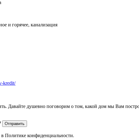
а
ое и горячее, канализация
v-kredit/
ить. Давайте душевно поговорим о том, какой дом мы Вам постр
7
Отправить
е в
Политике конфиденциальности.