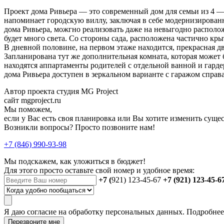
Проект дома Ривьера — это современный дом для семьи из 4 —
напоминает городскую виллу, заключая в себе модернизированн
дома Ривьера, можгно реализовать даже на невыгодно располо
будет много света. Со стороны сада, расположена частично кры
В дневной половине, на первом этаже находится, прекрасная дв
Запланирована тут же дополнительная комната, которая может
находятся аппартаменты родителей с отдельной ванной и гард
дома Ривьера доступен в зеркальном варианте с гаражом справа
Автор проекта студия MG Project
сайт mgproject.ru
Мы поможем,
если у Вас есть своя планировка или Вы хотите изменить сущ
Возникли вопросы? Просто позвоните нам!
+7 (846) 990-93-98
Мы подскажем, как уложиться в бюджет!
Для этого просто оставьте свой номер и удобное время:
+7 (
921) 123-45-67
+7 (921) 123-45-6
Я даю
согласие
на обработку персональных данных. Подробне
Перезвоните мне