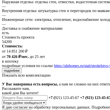
Наружная отделка: отделка стен, отмостки, водосточная систем
—
Внутренняя отделка: штукатурка стен и перегородок по маякам
—
Инженерные сети: электрика, отопление, водоснабжение холодн
—
Доставка и снабжение материалами
есть
Стоимость проекта
54200
Стоимость:
от 14 851 200 ₽
от
70 426 ₽/мес.
до 25 лет
в ипотеку
подробные условия по ссылке
https://alphomes.ru/stati/stroitelstvo-
подробнее
Показать всю комплектацию
У Вас наверняка есть вопросы,
а нам не сложно на них ответ
Расскажите нам,
какой дом Вы хотите!
+7 (
921) 123-45-67
+7 (921) 123-45-6
Я даю
согласие
на обработку персональных данных. Подробне