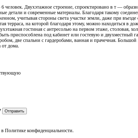
 6 человек. Двухэтажное строение, спроектировано в т — образ
ые детали и современные материалы. Благодаря такому соединен
женном, учитывая стороны света участке земли, даже при въезд
тая терраса, на которой благодаря этому, можно находиться в д
ухэтажная гостиная с антресолью на первом этаже, столовая, хо
 быть приспособлена под кабинет или гостевую и двухместный га
еробом, две спальни с гардеробами, ванная и прачечная. Больш
 от дома.
ествующую
7
Отправить
е в
Политике конфиденциальности.