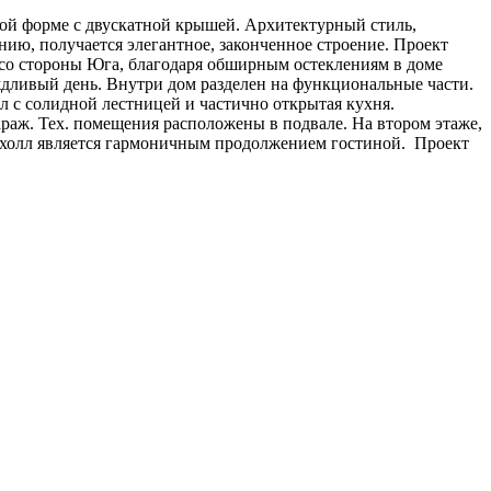
ной форме с двускатной крышей. Архитектурный стиль,
ию, получается элегантное, законченное строение. Проект
е со стороны Юга, благодаря обширным остеклениям в доме
ождливый день. Внутри дом разделен на функциональные части.
лл с солидной лестницей и частично открытая кухня.
раж. Тех. помещения расположены в подвале. На втором этаже,
ой холл является гармоничным продолжением гостиной. Проект