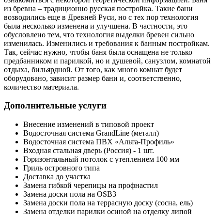
из бревна – традиционно русская постройка. Такие бани
возводились еще в Древней Руси, но с тех пор технология
была несколько изменена и улучшена. В частности, это
обусловлено тем, что технология выделки бревен сильно
изменилась. Изменились и требования к банным постройкам.
Так, сейчас нужно, чтобы баня была оснащена не только
предбанником и парилкой, но и душевой, санузлом, комнатой
отдыха, бильярдной. От того, как много комнат будет
оборудовано, зависит размер бани и, соответственно,
количество материала.
Дополнительные услуги
Внесение изменений в типовой проект
Водосточная система GrandLine (металл)
Водосточная система ПВХ «Альта-Профиль»
Входная стальная дверь (Россия) - 1 шт.
Горизонтальный потолок с утеплением 100 мм
Гриль островного типа
Доставка до участка
Замена гибкой черепицы на профнастил
Замена доски пола на OSB3
Замена доски пола на террасную доску (сосна, ель)
Замена отделки парилки осиной на отделку липой