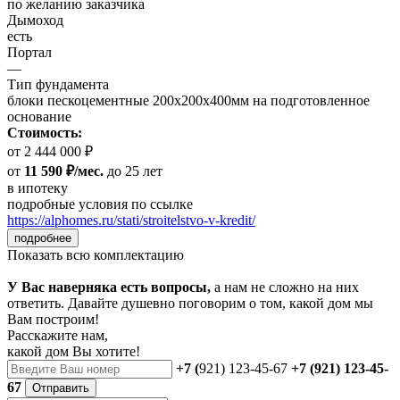
по желанию заказчика
Дымоход
есть
Портал
—
Тип фундамента
блоки пескоцементные 200х200х400мм на подготовленное
основание
Стоимость:
от 2 444 000 ₽
от
11 590 ₽/мес.
до 25 лет
в ипотеку
подробные условия по ссылке
https://alphomes.ru/stati/stroitelstvo-v-kredit/
подробнее
Показать всю комплектацию
У Вас наверняка есть вопросы,
а нам не сложно на них
ответить. Давайте душевно поговорим о том, какой дом мы
Вам построим!
Расскажите нам,
какой дом Вы хотите!
+7 (
921) 123-45-67
+7 (921) 123-45-
67
Отправить