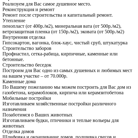
Реализуем для Вас самое душевное место.
Реконструкция и ремонт
Ремонт после строительства и капитальный ремонт.
Утепление
пенопласт (от 400р./м2), минеральная вата (от 500р./м2),
ветрозащитная пленка (от 150р./м2), эковата (от 500р./м2)
Внутренняя отделка
Гипсокартон, вагонка, блок-хаус, чистый сруб, штукатурка
Строительство заборов
Профнастил, сетка-рабица, кирпичные, каменные или
бетонные.
Строительство беседок
Построим для Вас одно из самых душевных и любимых мест
на вашем участке – от 70.000р.
Каменные дома
По Вашему пожеланию мы можем построить для Вас дом из
газобетона, керамоблоков, кирпича или керамзитобетона
Мобильные постройки
Изготавливаем хозяйственные постройки различного
назначения
Позаботимся о Ваших животных
Изготавливаем будки, птичники и теплые вольеры для
животных
Отделка домов
Шлифовка и окрашивание домов, подшивка свесов и