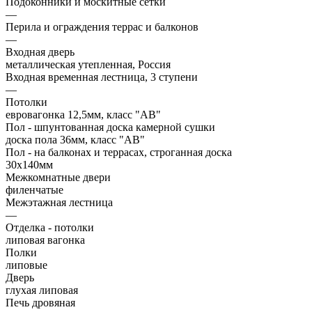
Подоконники и москитные сетки
—
Перила и ограждения террас и балконов
—
Входная дверь
металлическая утепленная, Россия
Входная временная лестница, 3 ступени
—
Потолки
евровагонка 12,5мм, класс "АВ"
Пол - шпунтованная доска камерной сушки
доска пола 36мм, класс "АB"
Пол - на балконах и террасах, строганная доска
30х140мм
Межкомнатные двери
филенчатые
Межэтажная лестница
—
Отделка - потолки
липовая вагонка
Полки
липовые
Дверь
глухая липовая
Печь дровяная