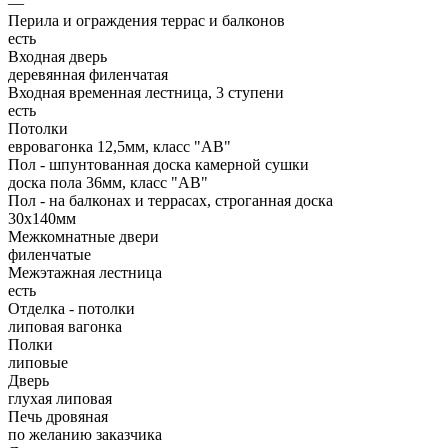
—
Перила и ограждения террас и балконов
есть
Входная дверь
деревянная филенчатая
Входная временная лестница, 3 ступени
есть
Потолки
евровагонка 12,5мм, класс "АВ"
Пол - шпунтованная доска камерной сушки
доска пола 36мм, класс "АB"
Пол - на балконах и террасах, строганная доска
30х140мм
Межкомнатные двери
филенчатые
Межэтажная лестница
есть
Отделка - потолки
липовая вагонка
Полки
липовые
Дверь
глухая липовая
Печь дровяная
по желанию заказчика