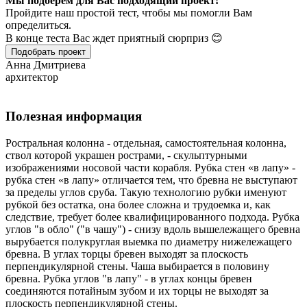
Мы подберем для Вас подходящий проект!
Пройдите наш простой тест, чтобы мы помогли Вам
определиться.
В конце теста Вас ждет приятный сюрприз 😊
Подобрать проект
Анна Дмитриева
архитектор
Полезная информация
Ростральная колонна - отдельная, самостоятельная колонна,
ствол которой украшен рострами, - скульптурными
изображениями носовой части корабля. Рубка стен «в лапу» -
рубка стен «в лапу» отличается тем, что бревна не выступают
за пределы углов сруба. Такую технологию рубки именуют
рубкой без остатка, она более сложна и трудоемка и, как
следствие, требует более квалифицированного подхода. Рубка
углов "в обло" ("в чашу") - снизу вдоль вышележащего бревна
вырубается полукруглая выемка по диаметру нижележащего
бревна. В углах торцы бревен выходят за плоскость
перпендикулярной стены. Чаша выбирается в половину
бревна. Рубка углов "в лапу" - в углах концы бревен
соединяются потайным зубом и их торцы не выходят за
плоскость перпендикулярной стены.