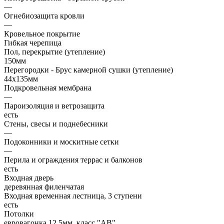
—
Огнебиозащита кровли
—
Кровельное покрытие
Гибкая черепица
Пол, перекрытие (утепление)
150мм
Перегородки - Брус камерной сушки (утепление)
44х135мм
Подкровельная мембрана
—
Пароизоляция и ветрозащита
есть
Стены, свесы и поднебесники
—
Подоконники и москитные сетки
—
Перила и ограждения террас и балконов
есть
Входная дверь
деревянная филенчатая
Входная временная лестница, 3 ступени
есть
Потолки
евровагонка 12,5мм, класс "АВ"