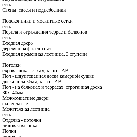
есть
Стены, свесы и поднебесники
—
Подоконники и москитные сетки
есть
Перила и ограждения террас и балконов
есть
Входная дверь
деревянная филенчатая
Входная временная лестница, 3 ступени
—
Потолки
евровагонка 12,5мм, класс "АВ"
Пол - шпунтованная доска камерной сушки
доска пола 36мм, класс "АB"
Пол - на балконах и террасах, строганная доска
30х140мм
Межкомнатные двери
филенчатые
Межэтажная лестница
есть
Отделка - потолки
липовая вагонка
Полки
липовые