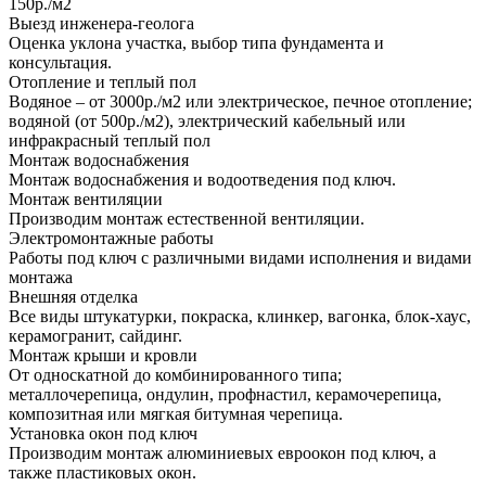
150р./м2
Выезд инженера-геолога
Оценка уклона участка, выбор типа фундамента и
консультация.
Отопление и теплый пол
Водяное – от 3000р./м2 или электрическое, печное отопление;
водяной (от 500р./м2), электрический кабельный или
инфракрасный теплый пол
Монтаж водоснабжения
Монтаж водоснабжения и водоотведения под ключ.
Монтаж вентиляции
Производим монтаж естественной вентиляции.
Электромонтажные работы
Работы под ключ с различными видами исполнения и видами
монтажа
Внешняя отделка
Все виды штукатурки, покраска, клинкер, вагонка, блок-хаус,
керамогранит, сайдинг.
Монтаж крыши и кровли
От односкатной до комбинированного типа;
металлочерепица, ондулин, профнастил, керамочерепица,
композитная или мягкая битумная черепица.
Установка окон под ключ
Производим монтаж алюминиевых евроокон под ключ, а
также пластиковых окон.