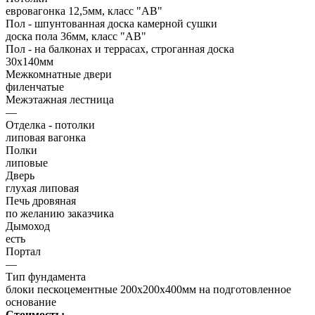
евровагонка 12,5мм, класс "АВ"
Пол - шпунтованная доска камерной сушки
доска пола 36мм, класс "АB"
Пол - на балконах и террасах, строганная доска
30х140мм
Межкомнатные двери
филенчатые
Межэтажная лестница
—
Отделка - потолки
липовая вагонка
Полки
липовые
Дверь
глухая липовая
Печь дровяная
по желанию заказчика
Дымоход
есть
Портал
—
Тип фундамента
блоки пескоцементные 200х200х400мм на подготовленное
основание
Стоимость: