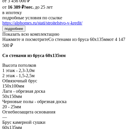
от 3 456 000 ₽
от
16 389 ₽/мес.
до 25 лет
в ипотеку
подробные условия по ссылке
https://alphomes.ru/stati/stroitelstvo-v-kredit/
подробнее
Показать всю комплектацию
Нажмите и посмотрите
Со стенами из бруса 60х135мм
от 4 147
500 ₽
Со стенами из бруса 60х135мм
Высота потолков
1 этаж - 2,3-3,0м
2 этаж - 1,5-2,5м
Обвязочный брус
150х100мм
Лаги - обрезная доска
50х150мм
Черновые полы - обрезная доска
20 - 25мм
Огнебиозащита основания
—
Брус камерной сушки
60х135мм