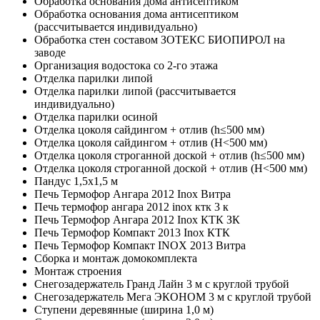
Обработка основания дома антисептиком
Обработка основания дома антисептиком
(рассчитывается индивидуально)
Обработка стен составом ЗОТЕКС БИОПИРОЛ на
заводе
Организация водостока со 2-го этажа
Отделка парилки липой
Отделка парилки липой (рассчитывается
индивидуально)
Отделка парилки осиной
Отделка цоколя сайдингом + отлив (h≤500 мм)
Отделка цоколя сайдингом + отлив (Н<500 мм)
Отделка цоколя строганной доской + отлив (h≤500 мм)
Отделка цоколя строганной доской + отлив (Н<500 мм)
Пандус 1,5х1,5 м
Печь Термофор Ангара 2012 Inox Витра
Печь термофор ангара 2012 inox ктк 3 к
Печь Термофор Ангара 2012 Inox КТК ЗК
Печь Термофор Компакт 2013 Inox КТК
Печь Термофор Компакт INOX 2013 Витра
Сборка и монтаж домокомплекта
Монтаж строения
Снегозадержатель Гранд Лайн 3 м с круглой трубой
Снегозадержатель Мега ЭКОНОМ 3 м с круглой трубой
Ступени деревянные (ширина 1,0 м)