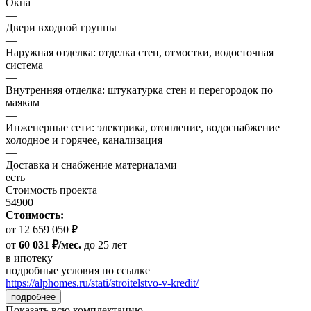
Окна
—
Двери входной группы
—
Наружная отделка: отделка стен, отмостки, водосточная
система
—
Внутренняя отделка: штукатурка стен и перегородок по
маякам
—
Инженерные сети: электрика, отопление, водоснабжение
холодное и горячее, канализация
—
Доставка и снабжение материалами
есть
Стоимость проекта
54900
Стоимость:
от 12 659 050 ₽
от
60 031 ₽/мес.
до 25 лет
в ипотеку
подробные условия по ссылке
https://alphomes.ru/stati/stroitelstvo-v-kredit/
подробнее
Показать всю комплектацию