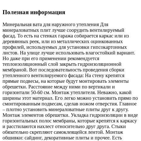
Полезная информация
Минеральная вата для наружного утепления Для
минераловатных плит лучше соорудить вентилируемый
фасад. То есть на стенках гаража собирается каркас или из
деревянных реек, или из металлических оцинкованных
профилей, используемых для установки гипсокартонных
листов. На улице лучше использовать влагостойкий вариант.
Но даже при его применении рекомендуется
теплоизоляционный слой закрыть гидроизоляционной
мембраной. Вот последовательность проведения сборки
утепленного вентилируемого фасада: На стену крепятся
прямые подвесы, на которые будут монтировать элементы
обрешетки. Расстояние между ними по вертикали и
горизонтали 50-60 см. Монтаж утеплителя. Неважно, какой
ширины этот материал. Его легко можно установить прямо по
смонтированным подвесам, сделав ножом отверстия. Главное
– плотно установить минераловатные плиты друг к другу.
Монтаж элементов обрешетки. Укладка гидроизоляции в виде
горизонтальных полос мембраны, которые крепятся к каркасу
и расстилаются нахлест относительно друг друга. Стыки
обязательно скрепляют самоклеящейся лентой. Монтаж
обшивки: сайдинг, декоративные плиты и прочее. Есть