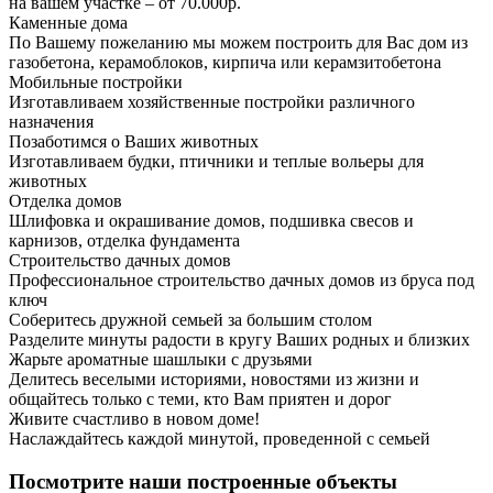
на вашем участке – от 70.000р.
Каменные дома
По Вашему пожеланию мы можем построить для Вас дом из
газобетона, керамоблоков, кирпича или керамзитобетона
Мобильные постройки
Изготавливаем хозяйственные постройки различного
назначения
Позаботимся о Ваших животных
Изготавливаем будки, птичники и теплые вольеры для
животных
Отделка домов
Шлифовка и окрашивание домов, подшивка свесов и
карнизов, отделка фундамента
Строительство дачных домов
Профессиональное строительство дачных домов из бруса под
ключ
Соберитесь дружной семьей за большим столом
Разделите минуты радости в кругу Ваших родных и близких
Жарьте ароматные шашлыки с друзьями
Делитесь веселыми историями, новостями из жизни и
общайтесь только с теми, кто Вам приятен и дорог
Живите счастливо в новом доме!
Наслаждайтесь каждой минутой, проведенной с семьей
Посмотрите наши построенные объекты