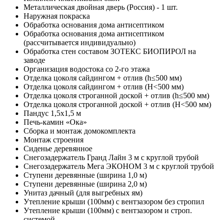
Металлическая двойная дверь (Россия) - 1 шт.
Наружная покраска
Обработка основания дома антисептиком
Обработка основания дома антисептиком
(рассчитывается индивидуально)
Обработка стен составом ЗОТЕКС БИОПИРОЛ на
заводе
Организация водостока со 2-го этажа
Отделка цоколя сайдингом + отлив (h≤500 мм)
Отделка цоколя сайдингом + отлив (Н<500 мм)
Отделка цоколя строганной доской + отлив (h≤500 мм)
Отделка цоколя строганной доской + отлив (Н<500 мм)
Пандус 1,5х1,5 м
Печь-камин «Ока»
Сборка и монтаж домокомплекта
Монтаж строения
Сиденье деревянное
Снегозадержатель Гранд Лайн 3 м с круглой трубой
Снегозадержатель Мега ЭКОНОМ 3 м с круглой трубой
Ступени деревянные (ширина 1,0 м)
Ступени деревянные (ширина 2,0 м)
Унитаз дачный (для выгребных ям)
Утепление крыши (100мм) с вентзазором без стропил
Утепление крыши (100мм) с вентзазором и строп.
системой