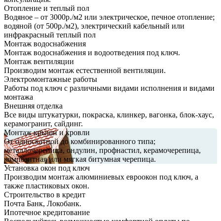
Отопление и теплый пол
Водяное – от 3000р./м2 или электрическое, печное отопление;
водяной (от 500р./м2), электрический кабельный или
инфракрасный теплый пол
Монтаж водоснабжения
Монтаж водоснабжения и водоотведения под ключ.
Монтаж вентиляции
Производим монтаж естественной вентиляции.
Электромонтажные работы
Работы под ключ с различными видами исполнения и видами
монтажа
Внешняя отделка
Все виды штукатурки, покраска, клинкер, вагонка, блок-хаус,
керамогранит, сайдинг.
Монтаж крыши и кровли
От односкатной до комбинированного типа;
металлочерепица, ондулин, профнастил, керамочерепица,
композитная или мягкая битумная черепица.
Установка окон под ключ
Производим монтаж алюминиевых евроокон под ключ, а
также пластиковых окон.
Строительство в кредит
Почта Банк, Локобанк.
Ипотечное кредитование