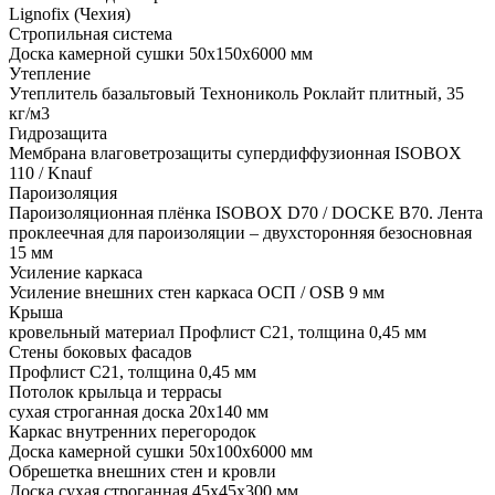
Lignofix (Чехия)
Стропильная система
Доска камерной сушки 50х150х6000 мм
Утепление
Утеплитель базальтовый Технониколь Роклайт плитный, 35
кг/м3
Гидрозащита
Мембрана влаговетрозащиты супердиффузионная ISOBOX
110 / Knauf
Пароизоляция
Пароизоляционная плёнка ISOBOX D70 / DOCKЕ B70. Лента
проклеечная для пароизоляции – двухсторонняя безосновная
15 мм
Усиление каркаса
Усиление внешних стен каркаса ОСП / OSB 9 мм
Крыша
кровельный материал Профлист С21, толщина 0,45 мм
Стены боковых фасадов
Профлист С21, толщина 0,45 мм
Потолок крыльца и террасы
сухая строганная доска 20х140 мм
Каркас внутренних перегородок
Доска камерной сушки 50х100х6000 мм
Обрешетка внешних стен и кровли
Доска сухая строганная 45х45х300 мм