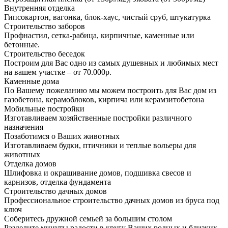
Внутренняя отделка
Гипсокартон, вагонка, блок-хаус, чистый сруб, штукатурка
Строительство заборов
Профнастил, сетка-рабица, кирпичные, каменные или
бетонные.
Строительство беседок
Построим для Вас одно из самых душевных и любимых мест
на вашем участке – от 70.000р.
Каменные дома
По Вашему пожеланию мы можем построить для Вас дом из
газобетона, керамоблоков, кирпича или керамзитобетона
Мобильные постройки
Изготавливаем хозяйственные постройки различного
назначения
Позаботимся о Ваших животных
Изготавливаем будки, птичники и теплые вольеры для
животных
Отделка домов
Шлифовка и окрашивание домов, подшивка свесов и
карнизов, отделка фундамента
Строительство дачных домов
Профессиональное строительство дачных домов из бруса под
ключ
Соберитесь дружной семьей за большим столом
Разделите минуты радости в кругу Ваших родных и близких