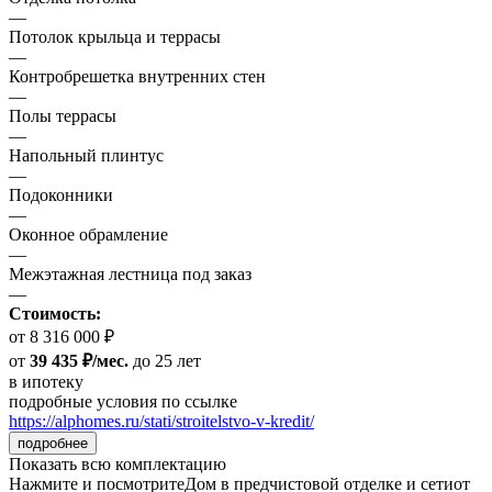
—
Потолок крыльца и террасы
—
Контробрешетка внутренних стен
—
Полы террасы
—
Напольный плинтус
—
Подоконники
—
Оконное обрамление
—
Межэтажная лестница под заказ
—
Стоимость:
от 8 316 000 ₽
от
39 435 ₽/мес.
до 25 лет
в ипотеку
подробные условия по ссылке
https://alphomes.ru/stati/stroitelstvo-v-kredit/
подробнее
Показать всю комплектацию
Нажмите и посмотрите
Дом в предчистовой отделке и сети
от