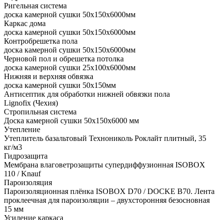
Ригельная система
доска камерной сушки 50x150x6000мм
Каркас дома
доска камерной сушки 50x150x6000мм
Контробрешетка пола
доска камерной сушки 50x150x6000мм
Черновой пол и обрешетка потолка
доска камерной сушки 25x100x6000мм
Нижняя и верхняя обвязка
доска камерной сушки 50x150мм
Антисептик для обработки нижней обвязки пола
Lignofix (Чехия)
Стропильная система
Доска камерной сушки 50х150х6000 мм
Утепление
Утеплитель базальтовый Технониколь Роклайт плитный, 35
кг/м3
Гидрозащита
Мембрана влаговетрозащиты супердиффузионная ISOBOX
110 / Knauf
Пароизоляция
Пароизоляционная плёнка ISOBOX D70 / DOCKЕ B70. Лента
проклеечная для пароизоляции – двухсторонняя безосновная
15 мм
Усиление каркаса