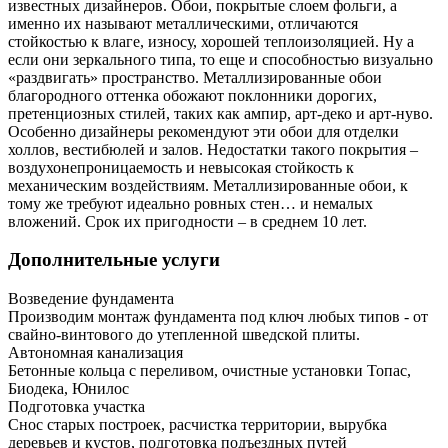
известных дизайнеров. Обои, покрытые слоем фольги, а
именно их называют металлическими, отличаются
стойкостью к влаге, износу, хорошей теплоизоляцией. Ну а
если они зеркального типа, то еще и способностью визуально
«раздвигать» пространство. Металлизированные обои
благородного оттенка обожают поклонники дорогих,
претенциозных стилей, таких как ампир, арт-деко и арт-нуво.
Особенно дизайнеры рекомендуют эти обои для отделки
холлов, вестибюлей и залов. Недостатки такого покрытия –
воздухонепроницаемость и невысокая стойкость к
механическим воздействиям. Металлизированные обои, к
тому же требуют идеально ровных стен… и немалых
вложений. Срок их пригодности – в среднем 10 лет.
Дополнительные услуги
Возведение фундамента
Производим монтаж фундамента под ключ любых типов - от
свайно-винтового до утепленной шведской плиты.
Автономная канализация
Бетонные кольца с переливом, очистные установки Топас,
Биодека, Юнилос
Подготовка участка
Снос старых построек, расчистка территории, вырубка
деревьев и кустов, подготовка подъездных путей