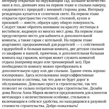
интерьер открытый на окружающий сад. Большое количество
окон в пол, дневнаяч зона на первом этаже и спальни наверху,
соединяются с природой с внешней стороны дома. Интерьер
резиденции купается в солнечном свете. На первом этаже
открытое пространство гостиной, столовой, кухни и
прихожей — вместе, образуя одну общую поверхность.
Следует также обратить внимание на красоту лестницы в
вестибюле, видимую из многих мест дома. На первом этаже
предусмотрено место для кабинета и дополнительной
комнаты, а также гараж с котельной. На первом этаже
апартамент, предназначеный для родителей — с собственной
гардеробной и большая ванная комната, две детские спальни
со шкафами и ванной, прачечная, и дополнительная большая
комната над гаражом, которая может служить комнатой
отдыха (например видео или тренажерный зал). При
необходимости комнату можно преобразовать в
дополнительную одну или две спальни. Здание очень хорошо
изолировано. Здесь использованы энергоэффективные
технологии и системы, так что дом не будет дорог в
обслуживании. Довольно прост в строительстве, так что
позволит не сильно потратиться при строительстве. Дизайн
дома Вилла Анна Мария является предложением для клиентов
мечтающих о величественном особняке, стильном и
включающим в себя все удобства, но находящимся в разумной
стоимости строительства. Добро пожаловать!