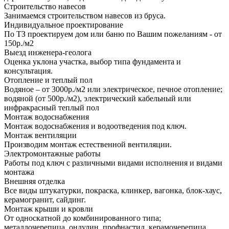
Строительство навесов
Занимаемся строительством навесов из бруса.
Индивидуальное проектирование
По ТЗ проектируем дом или баню по Вашим пожеланиям - от
150р./м2
Выезд инженера-геолога
Оценка уклона участка, выбор типа фундамента и
консультация.
Отопление и теплый пол
Водяное – от 3000р./м2 или электрическое, печное отопление;
водяной (от 500р./м2), электрический кабельный или
инфракрасный теплый пол
Монтаж водоснабжения
Монтаж водоснабжения и водоотведения под ключ.
Монтаж вентиляции
Производим монтаж естественной вентиляции.
Электромонтажные работы
Работы под ключ с различными видами исполнения и видами
монтажа
Внешняя отделка
Все виды штукатурки, покраска, клинкер, вагонка, блок-хаус,
керамогранит, сайдинг.
Монтаж крыши и кровли
От односкатной до комбинированного типа;
металлочерепица, ондулин, профнастил, керамочерепица,