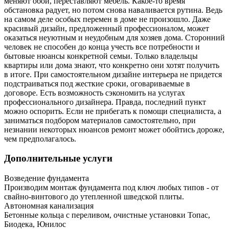
меняют обои, переставляют мебель. Какое-то время
обстановка радует, но потом снова наваливается рутина. Ведь
на самом деле особых перемен в доме не произошло. Даже
красивый дизайн, предложенный профессионалом, может
оказаться неуютным и неудобным для хозяев дома. Сторонний
человек не способен до конца учесть все потребности и
бытовые нюансы конкретной семьи. Только владельцы
квартиры или дома знают, что конкретно они хотят получить
в итоге. При самостоятельном дизайне интерьера не придется
подстраиваться под жесткие сроки, оговариваемые в
договоре. Есть возможность сэкономить на услугах
профессионального дизайнера. Правда, последний пункт
можно оспорить. Если не прибегать к помощи специалиста, а
заниматься подбором материалов самостоятельно, при
незнании некоторых нюансов ремонт может обойтись дороже,
чем предполагалось.
Дополнительные услуги
Возведение фундамента
Производим монтаж фундамента под ключ любых типов - от
свайно-винтового до утепленной шведской плиты.
Автономная канализация
Бетонные кольца с переливом, очистные установки Топас,
Биодека, Юнилос