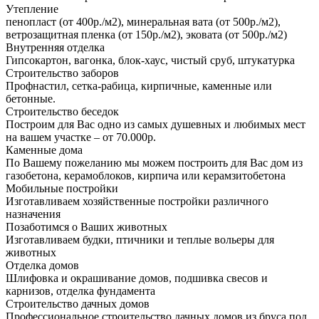
Утепление
пенопласт (от 400р./м2), минеральная вата (от 500р./м2),
ветрозащитная пленка (от 150р./м2), эковата (от 500р./м2)
Внутренняя отделка
Гипсокартон, вагонка, блок-хаус, чистый сруб, штукатурка
Строительство заборов
Профнастил, сетка-рабица, кирпичные, каменные или
бетонные.
Строительство беседок
Построим для Вас одно из самых душевных и любимых мест
на вашем участке – от 70.000р.
Каменные дома
По Вашему пожеланию мы можем построить для Вас дом из
газобетона, керамоблоков, кирпича или керамзитобетона
Мобильные постройки
Изготавливаем хозяйственные постройки различного
назначения
Позаботимся о Ваших животных
Изготавливаем будки, птичники и теплые вольеры для
животных
Отделка домов
Шлифовка и окрашивание домов, подшивка свесов и
карнизов, отделка фундамента
Строительство дачных домов
Профессиональное строительство дачных домов из бруса под