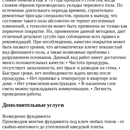
схожим образом производилась укладка чернового пола. По
истечению длительного периода времени, строительно-
ремонтные бригады специалистов, пришли к выводу, что
состояние такого пола абсолютно не терпит негативных
изменений, а технология может быть применена не только как
первичное покрытие. Но, применение данной методики, дает
отличный результат сугубо при соблюдении всех правил и
рекомендаций. При несоблюдении, качество покрытия может
быть низкого уровня, что автоматически влечет неказистый
вид финишного пола, а также возможные проблемы с
разрушением основания. Данный вид работ имеет достаточно
много положительных качеств: • Чистота процедуры,
отсутствует запыленность, нет брызг и разводов на стена. •
Быстрые сроки, нет необходимости ждать месяц после
процедуры. • Нет привязке к температуре в квартире или
доме. • Нет утяжеления конструкции. • В насыпном слое
смело можно прокладывать коммуникации. • Легкость
проведения работы.
Дополнительные услуги
Возведение фундамента
Производим монтаж фундамента под ключ любых типов - от
свайно-винтового до утепленной шведской плиты.