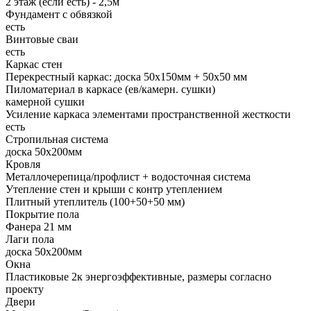
2 этаж (если есть) - 2,5м
Фундамент с обвязкой
есть
Винтовые сваи
есть
Каркас стен
Перекрестный каркас: доска 50х150мм + 50х50 мм
Пиломатериал в каркасе (ев/камерн. сушки)
камерной сушки
Усиление каркаса элементами пространственной жесткости
есть
Стропильная система
доска 50х200мм
Кровля
Металлочерепица/профлист + водосточная система
Утепление стен и крыши с контр утеплением
Плитный утеплитель (100+50+50 мм)
Покрытие пола
Фанера 21 мм
Лаги пола
доска 50х200мм
Окна
Пластиковые 2к энергоэффективные, размеры согласно
проекту
Двери