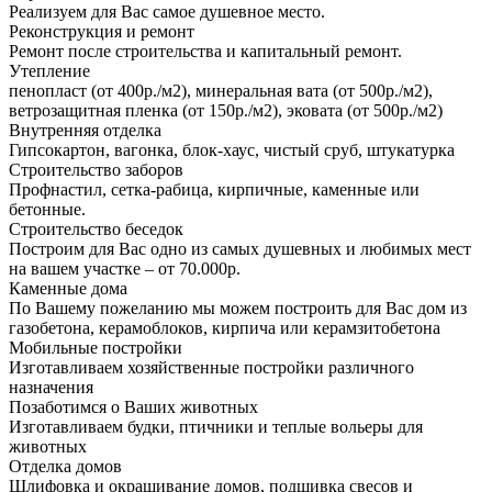
Реализуем для Вас самое душевное место.
Реконструкция и ремонт
Ремонт после строительства и капитальный ремонт.
Утепление
пенопласт (от 400р./м2), минеральная вата (от 500р./м2),
ветрозащитная пленка (от 150р./м2), эковата (от 500р./м2)
Внутренняя отделка
Гипсокартон, вагонка, блок-хаус, чистый сруб, штукатурка
Строительство заборов
Профнастил, сетка-рабица, кирпичные, каменные или
бетонные.
Строительство беседок
Построим для Вас одно из самых душевных и любимых мест
на вашем участке – от 70.000р.
Каменные дома
По Вашему пожеланию мы можем построить для Вас дом из
газобетона, керамоблоков, кирпича или керамзитобетона
Мобильные постройки
Изготавливаем хозяйственные постройки различного
назначения
Позаботимся о Ваших животных
Изготавливаем будки, птичники и теплые вольеры для
животных
Отделка домов
Шлифовка и окрашивание домов, подшивка свесов и