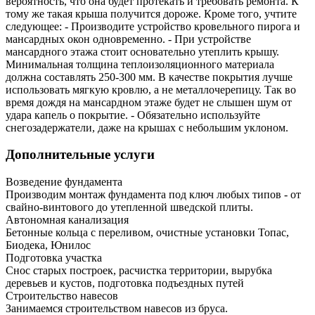
вероятность, что она будет протекать и требовать ремонта. К
тому же такая крыша получится дороже. Кроме того, учтите
следующее: - Производите устройство кровельного пирога и
мансардных окон одновременно. - При устройстве
мансардного этажа стоит основательно утеплить крышу.
Минимальная толщина теплоизоляционного материала
должна составлять 250-300 мм. В качестве покрытия лучше
использовать мягкую кровлю, а не металлочерепицу. Так во
время дождя на мансардном этаже будет не слышен шум от
удара капель о покрытие. - Обязательно используйте
снегозадержатели, даже на крышах с небольшим уклоном.
Дополнительные услуги
Возведение фундамента
Производим монтаж фундамента под ключ любых типов - от
свайно-винтового до утепленной шведской плиты.
Автономная канализация
Бетонные кольца с переливом, очистные установки Топас,
Биодека, Юнилос
Подготовка участка
Снос старых построек, расчистка территории, вырубка
деревьев и кустов, подготовка подъездных путей
Строительство навесов
Занимаемся строительством навесов из бруса.