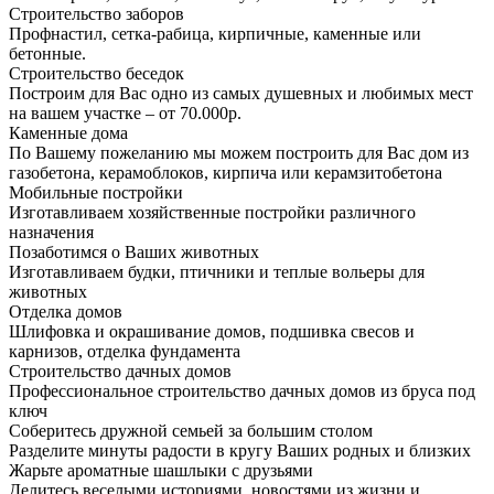
Строительство заборов
Профнастил, сетка-рабица, кирпичные, каменные или
бетонные.
Строительство беседок
Построим для Вас одно из самых душевных и любимых мест
на вашем участке – от 70.000р.
Каменные дома
По Вашему пожеланию мы можем построить для Вас дом из
газобетона, керамоблоков, кирпича или керамзитобетона
Мобильные постройки
Изготавливаем хозяйственные постройки различного
назначения
Позаботимся о Ваших животных
Изготавливаем будки, птичники и теплые вольеры для
животных
Отделка домов
Шлифовка и окрашивание домов, подшивка свесов и
карнизов, отделка фундамента
Строительство дачных домов
Профессиональное строительство дачных домов из бруса под
ключ
Соберитесь дружной семьей за большим столом
Разделите минуты радости в кругу Ваших родных и близких
Жарьте ароматные шашлыки с друзьями
Делитесь веселыми историями, новостями из жизни и