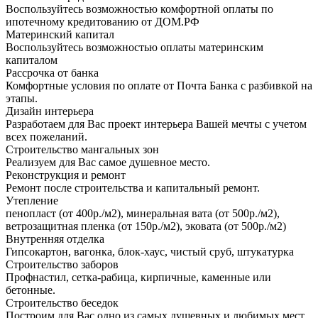
Воспользуйтесь возможностью комфортной оплаты по
ипотечному кредитованию от ДОМ.РФ
Материнский капитал
Воспользуйтесь возможностью оплаты материнским
капиталом
Рассрочка от банка
Комфортные условия по оплате от Почта Банка с разбивкой на
этапы.
Дизайн интерьера
Разработаем для Вас проект интерьера Вашей мечты с учетом
всех пожеланий.
Строительство мангальных зон
Реализуем для Вас самое душевное место.
Реконструкция и ремонт
Ремонт после строительства и капитальный ремонт.
Утепление
пенопласт (от 400р./м2), минеральная вата (от 500р./м2),
ветрозащитная пленка (от 150р./м2), эковата (от 500р./м2)
Внутренняя отделка
Гипсокартон, вагонка, блок-хаус, чистый сруб, штукатурка
Строительство заборов
Профнастил, сетка-рабица, кирпичные, каменные или
бетонные.
Строительство беседок
Построим для Вас одно из самых душевных и любимых мест