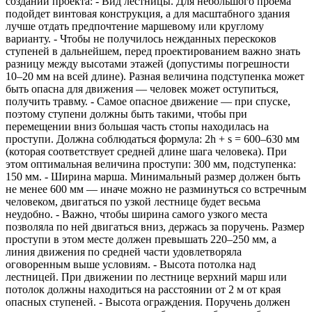
создании проекта: - Вид лестницы. Для небольшого проема
подойдет винтовая конструкция, а для масштабного здания
лучше отдать предпочтение маршевому или круглому
варианту. - Чтобы не получилось нежданных перескоков
ступеней в дальнейшем, перед проектированием важно знать
разницу между высотами этажей (допустимы погрешности
10–20 мм на всей длине). Разная величина подступенка может
быть опасна для движения — человек может оступиться,
получить травму. - Самое опасное движение — при спуске,
поэтому ступени должны быть такими, чтобы при
перемещении вниз большая часть стопы находилась на
проступи. Должна соблюдаться формула: 2h + s = 600–630 мм
(которая соответствует средней длине шага человека). При
этом оптимальная величина проступи: 300 мм, подступенка:
150 мм. - Ширина марша. Минимальный размер должен быть
не менее 600 мм — иначе можно не разминуться со встречным
человеком, двигаться по узкой лестнице будет весьма
неудобно. - Важно, чтобы ширина самого узкого места
позволяла по ней двигаться вниз, держась за поручень. Размер
проступи в этом месте должен превышать 220–250 мм, а
линия движения по средней части удовлетворяла
оговоренным выше условиям. - Высота потолка над
лестницей. При движении по лестнице верхний марш или
потолок должны находиться на расстоянии от 2 м от края
опасных ступеней. - Высота ограждения. Поручень должен