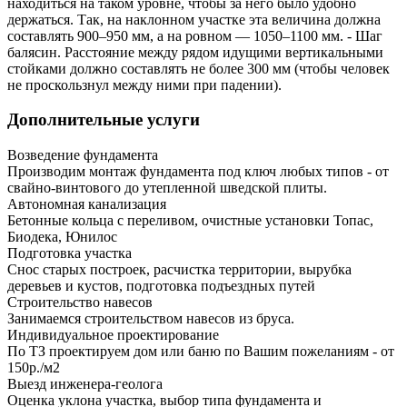
находиться на таком уровне, чтобы за него было удобно
держаться. Так, на наклонном участке эта величина должна
составлять 900–950 мм, а на ровном — 1050–1100 мм. - Шаг
балясин. Расстояние между рядом идущими вертикальными
стойками должно составлять не более 300 мм (чтобы человек
не проскользнул между ними при падении).
Дополнительные услуги
Возведение фундамента
Производим монтаж фундамента под ключ любых типов - от
свайно-винтового до утепленной шведской плиты.
Автономная канализация
Бетонные кольца с переливом, очистные установки Топас,
Биодека, Юнилос
Подготовка участка
Снос старых построек, расчистка территории, вырубка
деревьев и кустов, подготовка подъездных путей
Строительство навесов
Занимаемся строительством навесов из бруса.
Индивидуальное проектирование
По ТЗ проектируем дом или баню по Вашим пожеланиям - от
150р./м2
Выезд инженера-геолога
Оценка уклона участка, выбор типа фундамента и