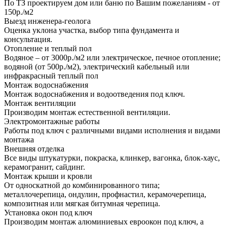
По ТЗ проектируем дом или баню по Вашим пожеланиям - от
150р./м2
Выезд инженера-геолога
Оценка уклона участка, выбор типа фундамента и
консультация.
Отопление и теплый пол
Водяное – от 3000р./м2 или электрическое, печное отопление;
водяной (от 500р./м2), электрический кабельный или
инфракрасный теплый пол
Монтаж водоснабжения
Монтаж водоснабжения и водоотведения под ключ.
Монтаж вентиляции
Производим монтаж естественной вентиляции.
Электромонтажные работы
Работы под ключ с различными видами исполнения и видами
монтажа
Внешняя отделка
Все виды штукатурки, покраска, клинкер, вагонка, блок-хаус,
керамогранит, сайдинг.
Монтаж крыши и кровли
От односкатной до комбинированного типа;
металлочерепица, ондулин, профнастил, керамочерепица,
композитная или мягкая битумная черепица.
Установка окон под ключ
Производим монтаж алюминиевых евроокон под ключ, а