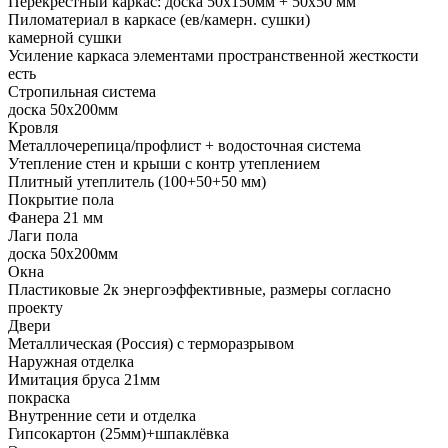
Перекрестный каркас: доска 50х150мм + 50х50 мм
Пиломатериал в каркасе (ев/камерн. сушки)
камерной сушки
Усиление каркаса элементами пространственной жесткости
есть
Стропильная система
доска 50х200мм
Кровля
Металлочерепица/профлист + водосточная система
Утепление стен и крыши с контр утеплением
Плитный утеплитель (100+50+50 мм)
Покрытие пола
Фанера 21 мм
Лаги пола
доска 50х200мм
Окна
Пластиковые 2к энергоэффективные, размеры согласно
проекту
Двери
Металлическая (Россия) с терморазрывом
Наружная отделка
Имитация бруса 21мм
покраска
Внутренние сети и отделка
Гипсокартон (25мм)+шпаклёвка