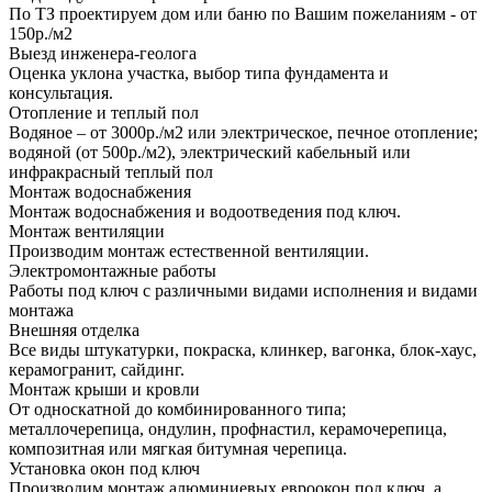
По ТЗ проектируем дом или баню по Вашим пожеланиям - от
150р./м2
Выезд инженера-геолога
Оценка уклона участка, выбор типа фундамента и
консультация.
Отопление и теплый пол
Водяное – от 3000р./м2 или электрическое, печное отопление;
водяной (от 500р./м2), электрический кабельный или
инфракрасный теплый пол
Монтаж водоснабжения
Монтаж водоснабжения и водоотведения под ключ.
Монтаж вентиляции
Производим монтаж естественной вентиляции.
Электромонтажные работы
Работы под ключ с различными видами исполнения и видами
монтажа
Внешняя отделка
Все виды штукатурки, покраска, клинкер, вагонка, блок-хаус,
керамогранит, сайдинг.
Монтаж крыши и кровли
От односкатной до комбинированного типа;
металлочерепица, ондулин, профнастил, керамочерепица,
композитная или мягкая битумная черепица.
Установка окон под ключ
Производим монтаж алюминиевых евроокон под ключ, а