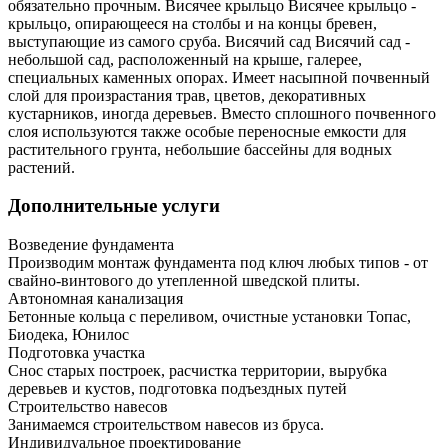
обязательно прочным. Висячее крыльцо Висячее крыльцо -
крыльцо, опирающееся на столбы и на концы бревен,
выступающие из самого сруба. Висячий сад Висячий сад -
небольшой сад, расположенный на крыше, галерее,
специальных каменных опорах. Имеет насыпной почвенный
слой для произрастания трав, цветов, декоративных
кустарников, иногда деревьев. Вместо сплошного почвенного
слоя используются также особые переносные емкости для
растительного грунта, небольшие бассейны для водных
растений.
Дополнительные услуги
Возведение фундамента
Производим монтаж фундамента под ключ любых типов - от
свайно-винтового до утепленной шведской плиты.
Автономная канализация
Бетонные кольца с переливом, очистные установки Топас,
Биодека, Юнилос
Подготовка участка
Снос старых построек, расчистка территории, вырубка
деревьев и кустов, подготовка подъездных путей
Строительство навесов
Занимаемся строительством навесов из бруса.
Индивидуальное проектирование