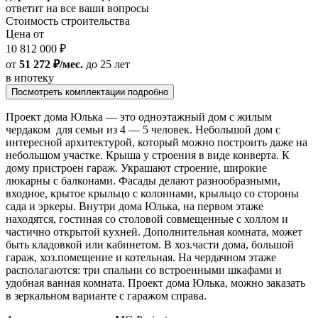
ответит на все ваши вопросы
Стоимость строительства
Цена от
10 812 000 ₽
от
51 272 ₽/мес.
до 25 лет
в ипотеку
Посмотреть комплектации подробно
Проект дома Юлька — это одноэтажный дом с жилым
чердаком для семьи из 4 — 5 человек. Небольшой дом с
интересной архитектурой, который можно построить даже на
небольшом участке. Крыша у строения в виде конверта. К
дому пристроен гараж. Украшают строение, широкие
люкарны с балконами. Фасады делают разнообразными,
входное, крытое крыльцо с колоннами, крыльцо со стороны
сада и эркеры. Внутри дома Юлька, на первом этаже
находятся, гостиная со столовой совмещенные с холлом и
частично открытой кухней. Дополнительная комната, может
быть кладовкой или кабинетом. В хоз.части дома, большой
гараж, хоз.помещение и котельная. На чердачном этаже
располагаются: три спальни со встроенными шкафами и
удобная ванная комната. Проект дома Юлька, можно заказать
в зеркальном варианте с гаражом справа.