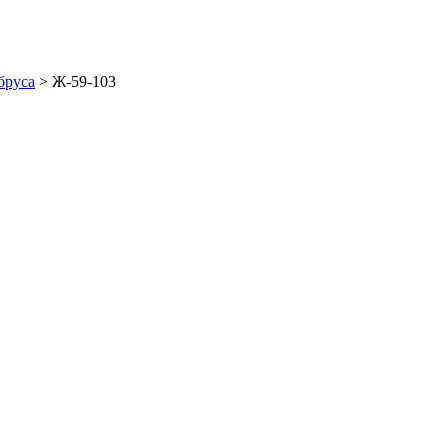
бруса
>
Ж-59-103