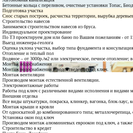
Бетонные кольца с переливом, очистные установки Топас, Био
Подготовка участка
Снос старых построек, расчистка территории, вырубка деревье
Строительство навесов
Занимаемся строительством навесов из бруса.
Индивидуальное проектирование
По ТЗ проектируем дом или баню по Вашим пожеланиям - от 1
Выезд инженера-геолога
Оценка уклона участка, выбор типа фундамента и консультация
Отопление и теплый пол
Водяное – от 3000р./м2 или электрическое, печное отопление;
Монтаж водоснабжения
Монтаж водоснабжения и водоотведения под ключ.
Монтаж вентиляции
Производим монтаж естественной вентиляции.
Электромонтажные работы
Работы под ключ с различными видами исполнения и видами 
Внешняя отделка
Все виды штукатурки, покраска, клинкер, вагонка, блок-хаус, к
Монтаж крыши и кровли
От односкатной до комбинированного типа; металлочерепица, 
Установка окон под ключ
Производим монтаж алюминиевых евроокон под ключ, а также 
Строительство в кредит