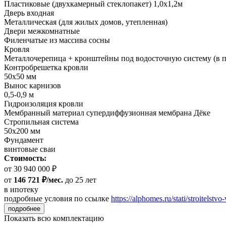
Пластиковые (двухкамерный стеклопакет) 1,0х1,2м
Дверь входная
Металлическая (для жилых домов, утепленная)
Двери межкомнатные
Филенчатые из массива сосны
Кровля
Металлочерепица + кронштейны под водосточную систему (в п
Контробрешетка кровли
50х50 мм
Вынос карнизов
0,5-0,9 м
Гидроизоляция кровли
Мембранный материал супердиффузионная мембрана Дёке
Стропильная система
50х200 мм
Фундамент
винтовые сваи
Стоимость:
от 30 940 000 ₽
от
146 721 ₽/мес.
до 25 лет
в ипотеку
подробные условия по ссылке
https://alphomes.ru/stati/stroitelstvo-
подробнее
Показать всю комплектацию