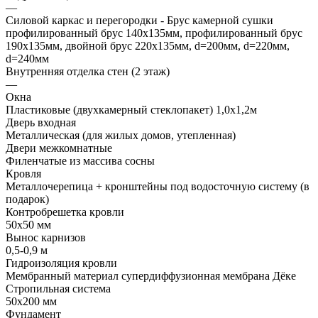
—
Силовой каркас и перегородки - Брус камерной сушки
профилированный брус 140х135мм, профилированный брус
190х135мм, двойной брус 220х135мм, d=200мм, d=220мм,
d=240мм
Внутренняя отделка стен (2 этаж)
—
Окна
Пластиковые (двухкамерный стеклопакет) 1,0х1,2м
Дверь входная
Металлическая (для жилых домов, утепленная)
Двери межкомнатные
Филенчатые из массива сосны
Кровля
Металлочерепица + кронштейны под водосточную систему (в
подарок)
Контробрешетка кровли
50х50 мм
Вынос карнизов
0,5-0,9 м
Гидроизоляция кровли
Мембранный материал супердиффузионная мембрана Дёке
Стропильная система
50х200 мм
Фундамент