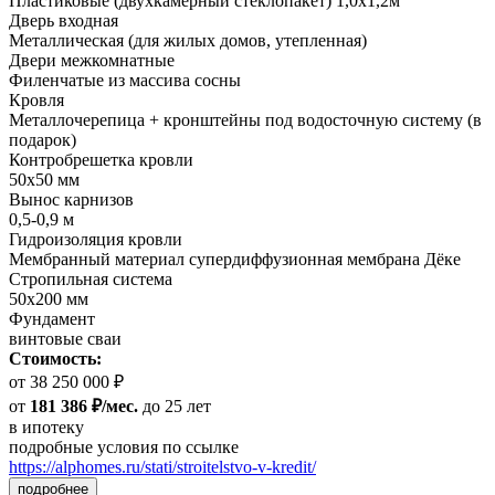
Пластиковые (двухкамерный стеклопакет) 1,0х1,2м
Дверь входная
Металлическая (для жилых домов, утепленная)
Двери межкомнатные
Филенчатые из массива сосны
Кровля
Металлочерепица + кронштейны под водосточную систему (в
подарок)
Контробрешетка кровли
50х50 мм
Вынос карнизов
0,5-0,9 м
Гидроизоляция кровли
Мембранный материал супердиффузионная мембрана Дёке
Стропильная система
50х200 мм
Фундамент
винтовые сваи
Стоимость:
от 38 250 000 ₽
от
181 386 ₽/мес.
до 25 лет
в ипотеку
подробные условия по ссылке
https://alphomes.ru/stati/stroitelstvo-v-kredit/
подробнее