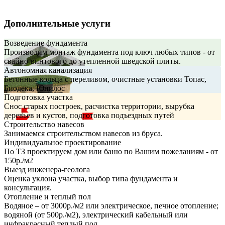
Дополнительные услуги
Возведение фундамента
Производим монтаж фундамента под ключ любых типов - от
свайно-винтового до утепленной шведской плиты.
Автономная канализация
Бетонные кольца с переливом, очистные установки Топас,
Биодека, Юнилос
Подготовка участка
Снос старых построек, расчистка территории, вырубка
деревьев и кустов, подготовка подъездных путей
Строительство навесов
Занимаемся строительством навесов из бруса.
Индивидуальное проектирование
По ТЗ проектируем дом или баню по Вашим пожеланиям - от
150р./м2
Выезд инженера-геолога
Оценка уклона участка, выбор типа фундамента и
консультация.
Отопление и теплый пол
Водяное – от 3000р./м2 или электрическое, печное отопление;
водяной (от 500р./м2), электрический кабельный или
инфракрасный теплый пол