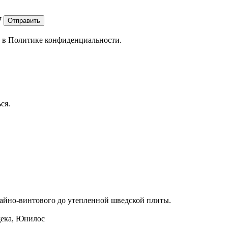
7
Отправить
е в
Политике конфиденциальности.
ся.
айно-винтового до утепленной шведской плиты.
дека, Юнилос