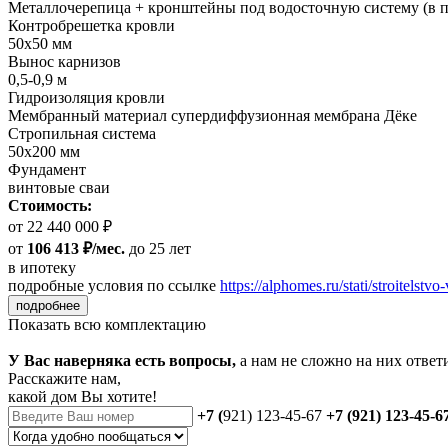
Металлочерепица + кронштейны под водосточную систему (в п
Контробрешетка кровли
50х50 мм
Вынос карнизов
0,5-0,9 м
Гидроизоляция кровли
Мембранный материал супердиффузионная мембрана Дёке
Стропильная система
50х200 мм
Фундамент
винтовые сваи
Стоимость:
от 22 440 000 ₽
от
106 413 ₽/мес.
до 25 лет
в ипотеку
подробные условия по ссылке
https://alphomes.ru/stati/stroitelstvo-
подробнее
Показать всю комплектацию
У Вас наверняка есть вопросы,
а нам не сложно на них ответ
Расскажите нам,
какой дом Вы хотите!
+7 (
921) 123-45-67
+7 (921) 123-45-6