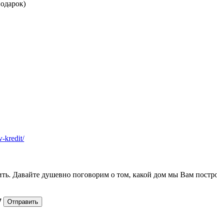
одарок)
v-kredit/
ить. Давайте душевно поговорим о том, какой дом мы Вам постр
7
Отправить