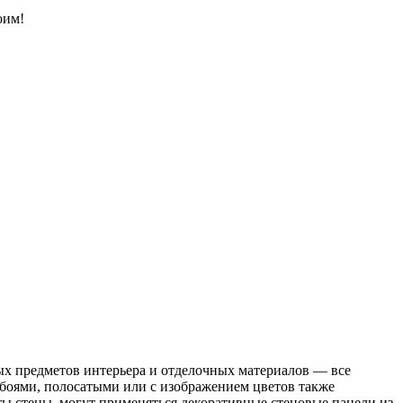
оим!
ых предметов интерьера и отделочных материалов — все
обоями, полосатыми или с изображением цветов также
ы стены, могут применяться декоративные стеновые панели из