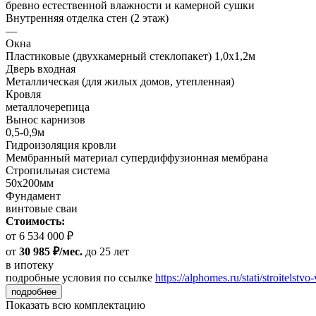
бревно естественной влажности и камерной сушки
Внутренняя отделка стен (2 этаж)
—
Окна
Пластиковые (двухкамерный стеклопакет) 1,0х1,2м
Дверь входная
Металлическая (для жилых домов, утепленная)
Кровля
металлочерепица
Вынос карнизов
0,5-0,9м
Гидроизоляция кровли
Мембранный материал супердиффузионная мембрана
Стропильная система
50х200мм
Фундамент
винтовые сваи
Стоимость:
от 6 534 000 ₽
от
30 985 ₽/мес.
до 25 лет
в ипотеку
подробные условия по ссылке
https://alphomes.ru/stati/stroitelstvo-
подробнее
Показать всю комплектацию