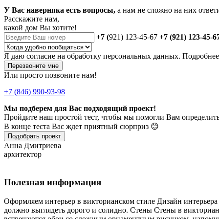
У Вас наверняка есть вопросы,
а нам не сложно на них ответ
Расскажите нам,
какой дом Вы хотите!
+7 (
921) 123-45-67
+7 (921) 123-45-6
Я даю
согласие
на обработку персональных данных. Подробне
Перезвоните мне
Или просто позвоните нам!
+7 (846) 990-93-98
Мы подберем для Вас подходящий проект!
Пройдите наш простой тест, чтобы мы помогли Вам определить
В конце теста Вас ждет приятный сюрприз 😊
Подобрать проект
Анна Дмитриева
архитектор
Полезная информация
Оформляем интерьер в викторианском стиле Дизайн интерьера 
должно выглядеть дорого и солидно. Стены Стены в викториа
встречаются обои со сложным орнаментным рисунком, напомина