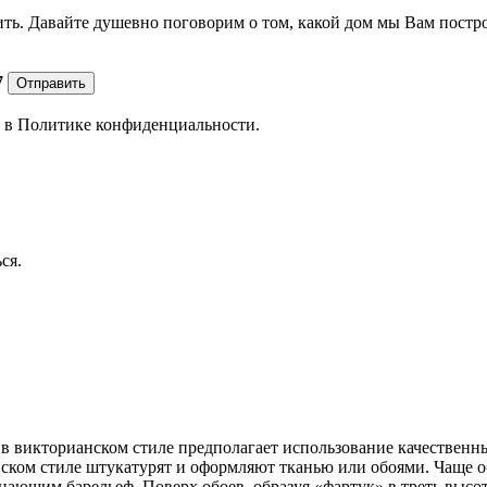
ить. Давайте душевно поговорим о том, какой дом мы Вам постр
7
Отправить
е в
Политике конфиденциальности.
ся.
в викторианском стиле предполагает использование качественн
нском стиле штукатурят и оформляют тканью или обоями. Чаще 
ющим барельеф. Поверх обоев, образуя «фартук» в треть высот