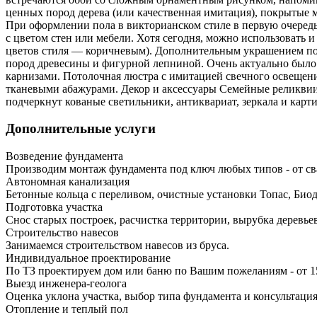
ценных пород дерева (или качественная имитация), покрытые 
При оформлении пола в викторианском стиле в первую очередь 
с цветом стен или мебели. Хотя сегодня, можно использовать 
цветов стиля — коричневым). Дополнительным украшением по
пород древесины и фигурной лепниной. Очень актуально было
карнизами. Потолочная люстра с имитацией свечного освещен
тканевыми абажурами. Декор и аксессуары Семейные реликвии, 
подчеркнут кованые светильники, антиквариат, зеркала и карт
Дополнительные услуги
Возведение фундамента
Производим монтаж фундамента под ключ любых типов - от св
Автономная канализация
Бетонные кольца с переливом, очистные установки Топас, Био
Подготовка участка
Снос старых построек, расчистка территории, вырубка деревье
Строительство навесов
Занимаемся строительством навесов из бруса.
Индивидуальное проектирование
По ТЗ проектируем дом или баню по Вашим пожеланиям - от 1
Выезд инженера-геолога
Оценка уклона участка, выбор типа фундамента и консультация
Отопление и теплый пол