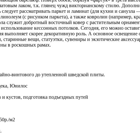
матовым лаком, т.к. глянец чужд викторианскому стилю. Допол
следует рассматривать паркет и ламинат (для кухни и санузла —
и линолеум (с рисунком паркета), а также ковролин (например, 
ла служит добротный восточный ковер с растительным орнамен
 использование кессонных потолков. Сегодня, его можно остав
ия выполняет скорее декоративную роль. А основное освещение
старинные вещи, статуэтки, сувениры и экзотические аксессуары
ины в роскошных рамах.
айно-винтового до утепленной шведской плиты.
дека, Юнилос
в и кустов, подготовка подъездных путей
50р./м2
.