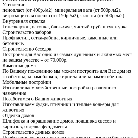
Утепление
пенопласт (от 400р./м2), минеральная вата (от 500р./м2),
ветрозащитная пленка (от 150р./м2), эковата (от 500р./м2)
Внутренняя отделка
Гипсокартон, вагонка, блок-хаус, чистый сруб, штукатурка
Строительство заборов
Профнастил, сетка-рабица, кирпичные, каменные или
бетонные.
Строительство беседок
Построим для Вас одно из самых душевных и любимых мест
на вашем участке – от 70.000р.
Каменные дома
По Вашему пожеланию мы можем построить для Вас дом из
газобетона, керамоблоков, кирпича или керамзитобетона
Мобильные постройки
Изготавливаем хозяйственные постройки различного
назначения
Позаботимся о Ваших животных
Изготавливаем будки, птичники и теплые вольеры для
животных
Отделка домов
Шлифовка и окрашивание домов, подшивка свесов и
карнизов, отделка фундамента
Строительство дачных домов
Профессиональное строительство дачных домов из бруса под