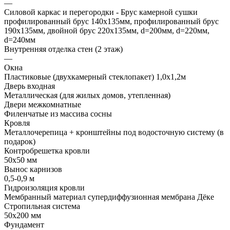
—
Силовой каркас и перегородки - Брус камерной сушки
профилированный брус 140х135мм, профилированный брус
190х135мм, двойной брус 220х135мм, d=200мм, d=220мм,
d=240мм
Внутренняя отделка стен (2 этаж)
—
Окна
Пластиковые (двухкамерный стеклопакет) 1,0х1,2м
Дверь входная
Металлическая (для жилых домов, утепленная)
Двери межкомнатные
Филенчатые из массива сосны
Кровля
Металлочерепица + кронштейны под водосточную систему (в
подарок)
Контробрешетка кровли
50х50 мм
Вынос карнизов
0,5-0,9 м
Гидроизоляция кровли
Мембранный материал супердиффузионная мембрана Дёке
Стропильная система
50х200 мм
Фундамент