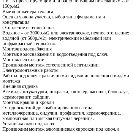
По ТЗ проектируем дом или баню по Вашим пожеланиям - от
150р./м2
Выезд инженера-геолога
Оценка уклона участка, выбор типа фундамента и
консультация.
Отопление и теплый пол
Водяное – от 3000р./м2 или электрическое, печное отопление;
водяной (от 500р./м2), электрический кабельный или
инфракрасный теплый пол
Монтаж водоснабжения
Монтаж водоснабжения и водоотведения под ключ.
Монтаж вентиляции
Производим монтаж естественной вентиляции.
Электромонтажные работы
Работы под ключ с различными видами исполнения и видами
монтажа
Внешняя отделка
Все виды штукатурки, покраска, клинкер, вагонка, блок-хаус,
керамогранит, сайдинг.
Монтаж крыши и кровли
От односкатной до комбинированного типа;
металлочерепица, ондулин, профнастил, керамочерепица,
композитная или мягкая битумная черепица.
Установка окон под ключ
Производим монтаж алюминиевых евроокон под ключ, а