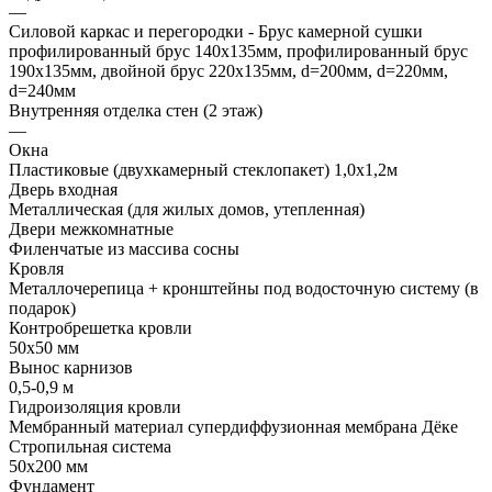
—
Силовой каркас и перегородки - Брус камерной сушки
профилированный брус 140х135мм, профилированный брус
190х135мм, двойной брус 220х135мм, d=200мм, d=220мм,
d=240мм
Внутренняя отделка стен (2 этаж)
—
Окна
Пластиковые (двухкамерный стеклопакет) 1,0х1,2м
Дверь входная
Металлическая (для жилых домов, утепленная)
Двери межкомнатные
Филенчатые из массива сосны
Кровля
Металлочерепица + кронштейны под водосточную систему (в
подарок)
Контробрешетка кровли
50х50 мм
Вынос карнизов
0,5-0,9 м
Гидроизоляция кровли
Мембранный материал супердиффузионная мембрана Дёке
Стропильная система
50х200 мм
Фундамент